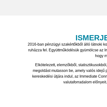
ISMERJ
2016-ban pénzügyi szakértőkből álló látnoki k
ruházza fel. Együttműködésük gyümölcse az Imm
hogy m
Elkötelezett, elemzőkből, statisztikusokbó
megoldást mutasson be, amely valós idejű pi
kereskedési útjára indul, az Immediate Conne
valutaforradalom előnyeit.