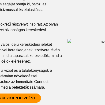
agáját bontja ki, ötvözi az
ticizmussal és elutasítással
krétű részvényt inspirált. Az olyan
ect biztonságos kereskedési
valós idejű kereskedési jeleket
mivel kereskedjenek, szoftvere révén
 mind a tapasztalt kereskedők, mind a
 célok eléréséhez.
a víziót és a találékonyságot, a
atártalan növekedéssel.
iachoz az Immediate Connect
t meg a befektetők számára.
 KEZDJEN KEZDÉST