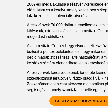
2009-es megalakulása a részvénykereskedelem s
előrelátást és a kételyt, amely kezdetben szkep
találkozott, mint potenciális átverés.
A részvények 70 000 dollárra emelkedtek, ami so
kihívások, mint a csalások, az Immediate Conn
megoldást indították el.
Az Immediate Connect, egy élvonalbeli eszköz, 
biztosít a pontos betekintéshez, hogy mikor és 
pedig magabiztossá teszi a felhasználókat, ami
kezdők számára elengedhetetlen a kereskedési
A részvények kereskedésének története kiemeli 
szkepticizmust leküzdve virágzó piacgá válik h
Zökkenőmentesen csatlakozzon a dinamikus p
segítségével, amely számtalan lehetőséget nyi
CSATLAKOZZ HOGY MOST ÉS