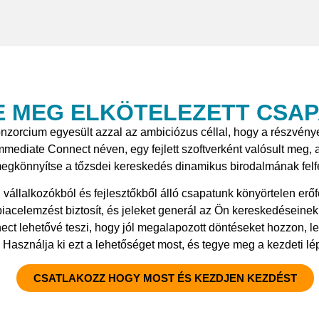
E MEG ELKÖTELEZETT CSA
onzorcium egyesült azzal az ambiciózus céllal, hogy a részvény
ediate Connect néven, egy fejlett szoftverként valósult meg, 
egkönnyítse a tőzsdei kereskedés dinamikus birodalmának felf
l, vállalkozókból és fejlesztőkből álló csapatunk könyörtelen er
acelemzést biztosít, és jeleket generál az Ön kereskedéseinek 
ct lehetővé teszi, hogy jól megalapozott döntéseket hozzon, leh
 Használja ki ezt a lehetőséget most, és tegye meg a kezdeti lép
CSATLAKOZZ HOGY MOST ÉS KEZDJEN KEZDÉST