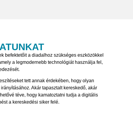
PATUNKAT
ek befektetőit a diadalhoz szükséges eszközökkel
amely a legmodernebb technológiát használja fel,
edezését.
őfeszítéseket tett annak érdekében, hogy olyan
irányításához. Akár tapasztalt kereskedő, akár
etővé téve, hogy kamatoztatni tudja a digitális
ést a kereskedési siker felé.