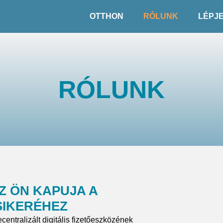
OTTHON
RÓLUNK
LÉPJ
RÓLUNK
Z ÖN KAPUJA A
SIKERÉHEZ
entralizált digitális fizetőeszközének