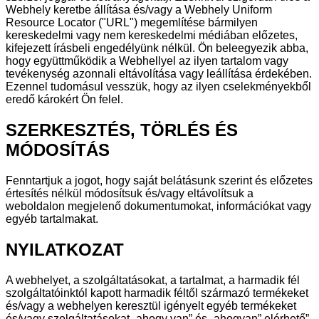
Webhely keretbe állítása és/vagy a Webhely Uniform
Resource Locator ("URL") megemlítése bármilyen
kereskedelmi vagy nem kereskedelmi médiában előzetes,
kifejezett írásbeli engedélyünk nélkül. Ön beleegyezik abba,
hogy együttműködik a Webhellyel az ilyen tartalom vagy
tevékenység azonnali eltávolítása vagy leállítása érdekében.
Ezennel tudomásul vesszük, hogy az ilyen cselekményekből
eredő károkért Ön felel.
SZERKESZTÉS, TÖRLÉS ÉS
MÓDOSÍTÁS
Fenntartjuk a jogot, hogy saját belátásunk szerint és előzetes
értesítés nélkül módosítsuk és/vagy eltávolítsuk a
weboldalon megjelenő dokumentumokat, információkat vagy
egyéb tartalmakat.
NYILATKOZAT
A webhelyet, a szolgáltatásokat, a tartalmat, a harmadik fél
szolgáltatóinktól kapott harmadik féltől származó termékeket
és/vagy a webhelyen keresztül igényelt egyéb termékeket
és/vagy szolgáltatásokat „ahogy van” és „ahogyan” elérhető”