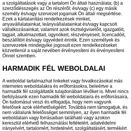
a szolgáltatások vagy a tartalom Ön általi használata; (b) a
szerződésszegés az Ön részéről; és/vagy (c) egy másik
személy és/vagy szervezet jogainak Ön általi megsértése.
Ezek a kártalanítási rendelkezések minket,
anyavállalatainkat, leányvállalatainkat és/vagy kapcsolt
vállalkozásainkat, valamint azok tisztségviselőit, igazgatóit,
tagjait, alkalmazottait, ügynökeit, részvényeseit, licencadóit,
beszállítóit és/vagy ügyvédeit érintik. Ezen személyek és
szervezetek mindegyike jogosult ezen rendelkezéseket
közvetlenül a saját nevében érvényesíteni és érvényesíteni
Önnel szemben.
HARMADIK FÉL WEBOLDALAI
A weboldal tartalmazhat linkeket vagy hivatkozásokat más
internetes weboldalakra és erőforrásokra, beleértve a
harmadik fél szolgáltatók tulajdonában lévőket is. Mivel nincs
befolyásunk ezen harmadik fél weboldalaira és erőforrásaira,
Ön tudomásul veszi és elfogadja, hogy nem vagyunk
felelősek azok elérhetőségéért. Továbbá nem támogatjuk, és
nem vállalunk felelősséget semmilyen, az ilyen harmadik fél
weboldalain vagy forrásaiban található vagy azokon
keresztül elérhető felhasználási feltételért, adatvédelmi
irányelvért, tartalomért, hirdetésért, szolgáltatásért, termékért