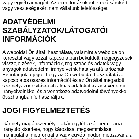
vagy egyéb anyagért. Az ezen forrásokból eredő károkért
vagy veszteségekért nem vállalunk felelősséget.
ADATVÉDELMI
SZABÁLYZATOK/LÁTOGATÓI
INFORMÁCIÓK
A weboldal Ön általi használata, valamint a weboldalon
keresztül vagy azzal kapcsolatban beküldött megjegyzések,
visszajelzések, információk, regisztrációs adatok vagy
anyagok adatvédelmi irányelveink hatálya alá tartoznak.
Fenntartjuk a jogot, hogy az Ön weboldal-használatával
kapcsolatos összes információt és az Ön által megadott
személyazonosításra alkalmas adatokat az adatvédelmi
irányelveinkkel és a vonatkozó adatvédelmi törvényekkel
összhangban felhasználjuk.
JOGI FIGYELMEZTETÉS
Bármely magánszemély – akár ügyfél, akár nem – arra
irányuló kísérlete, hogy károsítsa, megsemmisítse,
manipulálja, megrongálja vagy egyéb módon megzavarja a