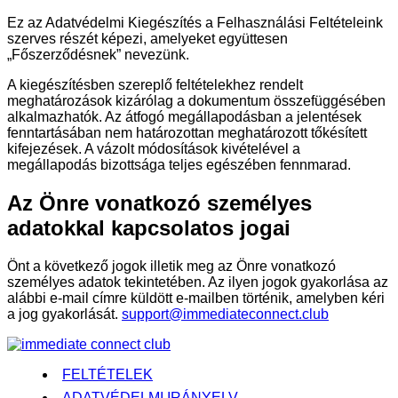
Ez az Adatvédelmi Kiegészítés a Felhasználási Feltételeink
szerves részét képezi, amelyeket együttesen
„Főszerződésnek” nevezünk.
A kiegészítésben szereplő feltételekhez rendelt
meghatározások kizárólag a dokumentum összefüggésében
alkalmazhatók. Az átfogó megállapodásban a jelentések
fenntartásában nem határozottan meghatározott tőkésített
kifejezések. A vázolt módosítások kivételével a
megállapodás bizottsága teljes egészében fennmarad.
Az Önre vonatkozó személyes
adatokkal kapcsolatos jogai
Önt a következő jogok illetik meg az Önre vonatkozó
személyes adatok tekintetében. Az ilyen jogok gyakorlása az
alábbi e-mail címre küldött e-mailben történik, amelyben kéri
a jog gyakorlását.
support@immediateconnect.club
FELTÉTELEK
ADATVÉDELMI IRÁNYELV