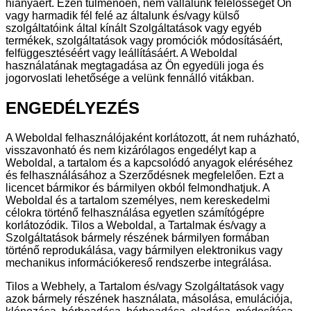
hiányáért. Ezen túlmenően, nem vállalunk felelősséget Ön
vagy harmadik fél felé az általunk és/vagy külső
szolgáltatóink által kínált Szolgáltatások vagy egyéb
termékek, szolgáltatások vagy promóciók módosításáért,
felfüggesztéséért vagy leállításáért. A Weboldal
használatának megtagadása az Ön egyedüli joga és
jogorvoslati lehetősége a velünk fennálló vitákban.
ENGEDÉLYEZÉS
A Weboldal felhasználójaként korlátozott, át nem ruházható,
visszavonható és nem kizárólagos engedélyt kap a
Weboldal, a tartalom és a kapcsolódó anyagok eléréséhez
és felhasználásához a Szerződésnek megfelelően. Ezt a
licencet bármikor és bármilyen okból felmondhatjuk. A
Weboldal és a tartalom személyes, nem kereskedelmi
célokra történő felhasználása egyetlen számítógépre
korlátozódik. Tilos a Weboldal, a Tartalmak és/vagy a
Szolgáltatások bármely részének bármilyen formában
történő reprodukálása, vagy bármilyen elektronikus vagy
mechanikus információkereső rendszerbe integrálása.
Tilos a Webhely, a Tartalom és/vagy Szolgáltatások vagy
azok bármely részének használata, másolása, emulációja,