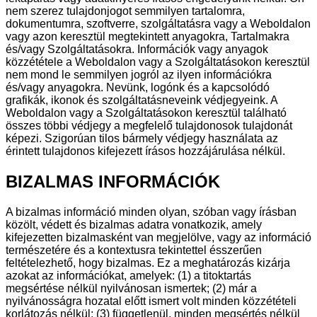
nem szerez tulajdonjogot semmilyen tartalomra,
dokumentumra, szoftverre, szolgáltatásra vagy a Weboldalon
vagy azon keresztül megtekintett anyagokra, Tartalmakra
és/vagy Szolgáltatásokra. Információk vagy anyagok
közzététele a Weboldalon vagy a Szolgáltatásokon keresztül
nem mond le semmilyen jogról az ilyen információkra
és/vagy anyagokra. Nevünk, logónk és a kapcsolódó
grafikák, ikonok és szolgáltatásneveink védjegyeink. A
Weboldalon vagy a Szolgáltatásokon keresztül található
összes többi védjegy a megfelelő tulajdonosok tulajdonát
képezi. Szigorúan tilos bármely védjegy használata az
érintett tulajdonos kifejezett írásos hozzájárulása nélkül.
BIZALMAS INFORMÁCIÓK
A bizalmas információ minden olyan, szóban vagy írásban
közölt, védett és bizalmas adatra vonatkozik, amely
kifejezetten bizalmasként van megjelölve, vagy az információ
természetére és a kontextusra tekintettel ésszerűen
feltételezhető, hogy bizalmas. Ez a meghatározás kizárja
azokat az információkat, amelyek: (1) a titoktartás
megsértése nélkül nyilvánosan ismertek; (2) már a
nyilvánosságra hozatal előtt ismert volt minden közzétételi
korlátozás nélkül; (3) függetlenül, minden megsértés nélkül