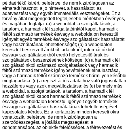
példaértékű kárért, beleértve, de nem kizárólagosan az
elmaradt hasznot, a jó hírnevet, a használatot, az
adatvesztést vagy egyéb immateriális veszteségeket. Ez a
törvény által megengedett legteljesebb mértékben érvényes,
és magában foglalja: (a) a weboldal, a szolgáltatások, a
tartalom, a harmadik fél szolgáltatóinktól kapott harmadik
féltől származó termékek és/vagy a weboldalon keresztül
igényelt egyéb termékek és/vagy szolgáltatások használatát
vagy használatának lehetetlenségét; (b) a weboldalon
keresztül beszerzett árukból, adatokból, információkból
és/vagy szolgáltatásokból eredő helyettesítő áruk és
szolgáltatások beszerzésének költsége; (c) a harmadik fél
szolgáltatóinktól származó szolgáltatások vagy harmadik
féltől származó termékek igénybevételének elmulasztása,
vagy a harmadik féltől származó termékek bármilyen későbbi
megtagadása; (d) a regisztrációs adataihoz való jogosulatlan
hozzáférés vagy azok megváltoztatása; és (e) bármely más,
a weboldal, a szolgáltatások, a tartalom, a harmadik fél
szolgáltatóinktól kapott harmadik féltől származó termékek
és/vagy a weboldalon keresztül igényelt egyéb termékek
és/vagy szolgáltatások használatának lehetetlenségével
kapcsolatos kérdés. Ez a korlátozás minden kereseti okra
vonatkozik, beleértve, de nem kizárólagosan a
szerződésszegést, a jótállás megszegését, a
gondatlanságot, az objektív felelősséget, a félrevezetést és