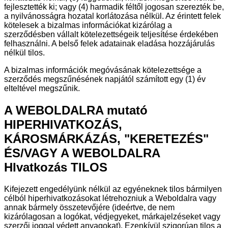
fejlesztették ki; vagy (4) harmadik féltől jogosan szerezték be,
a nyilvánosságra hozatal korlátozása nélkül. Az érintett felek
kötelesek a bizalmas információkat kizárólag a
szerződésben vállalt kötelezettségeik teljesítése érdekében
felhasználni. A belső felek adatainak eladása hozzájárulás
nélkül tilos.
A bizalmas információk megóvásának kötelezettsége a
szerződés megszűnésének napjától számított egy (1) év
elteltével megszűnik.
A WEBOLDALRA mutató
HIPERHIVATKOZÁS,
KÁROSMÁRKÁZÁS, "KERETEZÉS"
ÉS/VAGY A WEBOLDALRA
HIvatkozás TILOS
Kifejezett engedélyünk nélkül az egyéneknek tilos bármilyen
célból hiperhivatkozásokat létrehozniuk a Weboldalra vagy
annak bármely összetevőjére (ideértve, de nem
kizárólagosan a logókat, védjegyeket, márkajelzéseket vagy
szerzői joggal védett anyagokat). Ezenkívül szigorúan tilos a