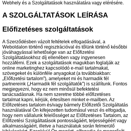
Webhely és a Szolgáltatások használatára vagy elérésére.
A SZOLGÁLTATÁSOK LEÍRÁSA
Előfizetéses szolgáltatások
A Szerződésben vázolt feltételek elfogadásával, a
Weboldalon történő regisztrációval és tőlünk történő későbbi
jóváhagyással lehetősége van az Előfizetési
Szolgáltatásokhoz díj ellenében vagy ingyenesen
hozzáférni. Ezek a szolgáltatások magukban foglalják az
online marketinghez kapcsolódó e-mail tartalmakat,
szövegeket és különféle anyagokat (a továbbiakban:
„Előfizetési tartalom”), amelyeket mi és harmadik fél
partnereink („Harmadik fél szolgáltatók”) is szállítunk. Fontos
megjegyezni, hogy ez nem minősül befektetési
tanácsadásnak. Ha nem szeretne többé előfizetéses
tartalmat kapni, kérjük, értesítsen minket e-mailben. Az
Előfizetéses tartalom és/vagy bármely Előfizetői Szolgáltatás
használatával Ön kifejezetten tudomásul veszi és elfogadja,
hogy nem vállalunk felelősséget az Előfizetéses Tartalom, az
Előfizetési Szolgáltatások pontosságáért, teljességéért vagy
alkalmasságáért, illetve a használatuk során felmerülő