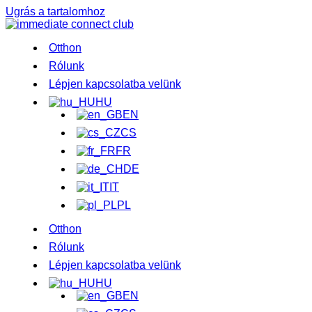
Ugrás a tartalomhoz
Otthon
Rólunk
Lépjen kapcsolatba velünk
HU
EN
CS
FR
DE
IT
PL
Otthon
Rólunk
Lépjen kapcsolatba velünk
HU
EN