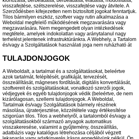
klónozása, bérbeadása, bérbeadása, eladása, módosítása,
visszafejtése, szétszerelése, visszafejtése vagy átvitele. A
Szerződésben kifejezetten nem biztosított jogokat fenntartjuk.
Tilos bármilyen eszköz, szoftver vagy rutin alkalmazása a
Weboldal megfelelő működésének megzavarására vagy
megzavarására. Nem megengedett olyan intézkedések
megtétele, amelyek indokolatlan vagy aránytalanul nagy
terhelést jelentenek infrastruktúránkra. A Webhely, a Tartalom
és/vagy a Szolgáltatások használati joga nem ruházható át
TULAJDONJOGOK
A Weboldalt, a tartalmat és a szolgáltatásokat, beleértve
azok tartalmát, felépítését, grafikáját, tervezését,
összeállítását, mágneses fordítását, digitális konvertálását,
szoftvereit és szolgáltatásokat, vonatkozó szerzői jogok,
védjegyek és egyéb tulajdonjogok védik (beleértve, de nem
kizárólagosan, szellemi tulajdonjogok. A Weboldal,
Tartalmak és/vagy Szolgáltatások bármely részének
másolása, újraterjesztése, közzététele vagy értékesítése
szigorúan tilos. Tilos a webhelyről, a tartalomból és/vagy a
szolgáltatásokból származó anyagok automatikus
visszakeresése, valamint a gyűjtemény, összeállítás,
adatbázis vagy katalógus létrehozása céljából végzett
lekaparás vagy adatkinyerés írásos engedélyünk nélkül. Ön