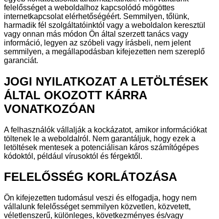
felelősséget a weboldalhoz kapcsolódó mögöttes
internetkapcsolat elérhetőségéért. Semmilyen, tőlünk,
harmadik fél szolgáltatóinktól vagy a weboldalon keresztül
vagy onnan más módon Ön által szerzett tanács vagy
információ, legyen az szóbeli vagy írásbeli, nem jelent
semmilyen, a megállapodásban kifejezetten nem szereplő
garanciát.
JOGI NYILATKOZAT A LETÖLTÉSEK
ÁLTAL OKOZOTT KÁRRA
VONATKOZÓAN
A felhasználók vállalják a kockázatot, amikor információkat
töltenek le a weboldalról. Nem garantáljuk, hogy ezek a
letöltések mentesek a potenciálisan káros számítógépes
kódoktól, például vírusoktól és férgektől.
FELELŐSSÉG KORLÁTOZÁSA
Ön kifejezetten tudomásul veszi és elfogadja, hogy nem
vállalunk felelősséget semmilyen közvetlen, közvetett,
véletlenszerű, különleges, következményes és/vagy