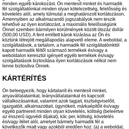
minden egyéb károkozást. Ön mentesít minket és harmadik
fél szolgáltatóinkat minden olyan kötelezettség, felelősség és
követelés alól, amely túlmutat a meghatározott korlátozáson.
Amennyiben az alkalmazandó jogszabályok nem teszik
lehetővé az ilyen korlátozást, a maximális felelősségünk
Önnel szemben bármilyen körülmények között ötszáz dollár
(500,00 USD). A fent említett károk kizárása az Ön és
köztünk létrejött megállapodás alapvető eleme. A weboldal, a
szolgáltatások, a tartalom, a harmadik fél szolgáltatóinktól
kapott harmadik féltől származó termékek és/vagy a
weboldalon keresztül igényelt egyéb termékek és/vagy
szolgáltatások biztosítása ilyen korlátozások nélkül nem
lenne biztosítva Önnek.
KÁRTÉRÍTÉS
Ön beleegyezik, hogy kártalanít és mentesít minket,
anyavállalatainkat, leányvállalatainkat és kapcsolt
vállalkozásainkat, valamint azok tagjait, tisztségviselőit,
igazgatóit, alkalmazottait, ügynökeit, márkaépítőit és/vagy
egyéb partnereit minden olyan követelés, költség (beleértve
az ésszerű ügyvédi díjakat), kár, per, költség, követelés
és/vagy ítélet alól, amelyet bármely harmadik fél a
következők miatt vagy azokból eredően hoz: (a) a weboldal,