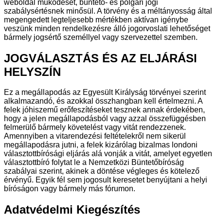
weboldal működését, büntető- és polgári jogi
szabálysértésnek minősül. A törvény és a méltányosság által
megengedett legteljesebb mértékben aktívan igénybe
veszünk minden rendelkezésre álló jogorvoslati lehetőséget
bármely jogsértő személlyel vagy szervezettel szemben.
JOGVÁLASZTÁS ÉS AZ ELJÁRÁSI
HELYSZÍN
Ez a megállapodás az Egyesült Királyság törvényei szerint
alkalmazandó, és azokkal összhangban kell értelmezni. A
felek jóhiszemű erőfeszítéseket tesznek annak érdekében,
hogy a jelen megállapodásból vagy azzal összefüggésben
felmerülő bármely követelést vagy vitát rendezzenek.
Amennyiben a vitarendezési feltételekről nem sikerül
megállapodásra jutni, a felek kizárólag bizalmas londoni
választottbírósági eljárás alá vonják a vitát, amelyet egyetlen
választottbíró folytat le a Nemzetközi Büntetőbíróság
szabályai szerint, akinek a döntése végleges és kötelező
érvényű. Egyik fél sem jogosult keresetet benyújtani a helyi
bíróságon vagy bármely más fórumon.
Adatvédelmi Kiegészítés