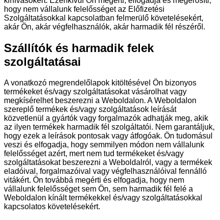
kihívásokért. Ezenkívül Ön megérti, elfogadja és megerősíti,
hogy nem vállalunk felelősséget az Előfizetési
Szolgáltatásokkal kapcsolatban felmerülő követelésekért,
akár Ön, akár végfelhasználók, akár harmadik fél részéről.
Szállítók és harmadik felek
szolgáltatásai
A vonatkozó megrendelőlapok kitöltésével Ön bizonyos
termékeket és/vagy szolgáltatásokat vásárolhat vagy
megkísérelhet beszerezni a Weboldalon. A Weboldalon
szereplő termékek és/vagy szolgáltatások leírását
közvetlenül a gyártók vagy forgalmazók adhatják meg, akik
az ilyen termékek harmadik fél szolgáltatói. Nem garantáljuk,
hogy ezek a leírások pontosak vagy átfogóak. Ön tudomásul
veszi és elfogadja, hogy semmilyen módon nem vállalunk
felelősséget azért, mert nem tud termékeket és/vagy
szolgáltatásokat beszerezni a Weboldalról, vagy a termékek
eladóival, forgalmazóival vagy végfelhasználóival fennálló
vitákért. Ön továbbá megérti és elfogadja, hogy nem
vállalunk felelősséget sem Ön, sem harmadik fél felé a
Weboldalon kínált termékekkel és/vagy szolgáltatásokkal
kapcsolatos követelésekért.