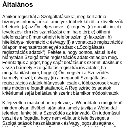
Általános
Amikor regisztrál a Szolgáltatásokra, meg kell adnia
bizonyos információkat, amelyek többek között a következők
lehetnek: (a) az Ön teljes neve; b) cégnév; (c) e-mail cím; d)
levelezési cím (és számlázási cím, ha eltér); e) otthoni
telefonszám; f) munkahelyi telefonszám; g) faxszám; h)
hitelkártya-információk; és/vagy (i) a vonatkozó regisztrációs
űrlapon meghatározott egyéb adatok („Szolgáltatás
regisztrációs adatok”). Feltétele, hogy pontos, aktuális és
hiánytalan Szolgáltatás regisztrációs adatokat adjon meg.
Fenntartjuk a jogot, hogy saját belátásunk szerint utasítsunk
vissza bármely Szolgáltatás regisztrációs adatot, ha
megállapítást nyer, hogy: (i) Ön megsérti a Szerződés
bármely részét; és/vagy (ii) a megadott Szolgáltatás-
regisztrációs adatok hiányosak, csalók, többszörösek vagy
más módon elfogadhatatlanok. A Regisztrációs adatok
kritériumai saját belátásunk szerint bármikor módosíthatók.
Kifejezetten másként nem jelezve, a Weboldalon megjelenő
minden olyan jövőbeli ajánlatra, amely javítja a Weboldal
jelenlegi funkcióit, a Szerződés az irányadó. Ön tudomásul
veszi és elfogadja, hogy nem vállalunk felelősséget a
Szolgáltatások használatának és/vagy jogosultságának