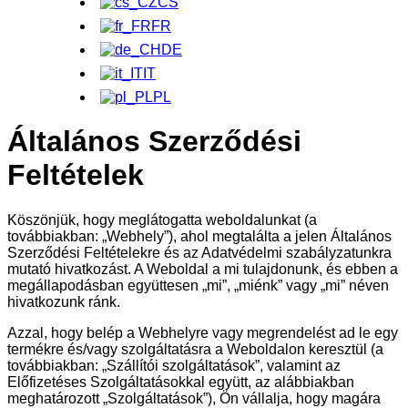
CS
FR
DE
IT
PL
Általános Szerződési
Feltételek
Köszönjük, hogy meglátogatta weboldalunkat (a
továbbiakban: „Webhely”), ahol megtalálta a jelen Általános
Szerződési Feltételekre és az Adatvédelmi szabályzatunkra
mutató hivatkozást. A Weboldal a mi tulajdonunk, és ebben a
megállapodásban együttesen „mi”, „miénk” vagy „mi” néven
hivatkozunk ránk.
Azzal, hogy belép a Webhelyre vagy megrendelést ad le egy
termékre és/vagy szolgáltatásra a Weboldalon keresztül (a
továbbiakban: „Szállítói szolgáltatások”, valamint az
Előfizetéses Szolgáltatásokkal együtt, az alábbiakban
meghatározott „Szolgáltatások”), Ön vállalja, hogy magára