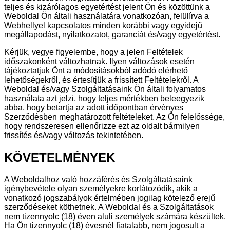
teljes és kizárólagos egyetértést jelent Ön és közöttünk a
Weboldal Ön általi használatára vonatkozóan, felülírva a
Webhellyel kapcsolatos minden korábbi vagy egyidejű
megállapodást, nyilatkozatot, garanciát és/vagy egyetértést.
Kérjük, vegye figyelembe, hogy a jelen Feltételek
időszakonként változhatnak. Ilyen változások esetén
tájékoztatjuk Önt a módosításokból adódó elérhető
lehetőségekről, és értesítjük a frissített Feltételekről. A
Weboldal és/vagy Szolgáltatásaink Ön általi folyamatos
használata azt jelzi, hogy teljes mértékben beleegyezik
abba, hogy betartja az adott időpontban érvényes
Szerződésben meghatározott feltételeket. Az Ön felelőssége,
hogy rendszeresen ellenőrizze ezt az oldalt bármilyen
frissítés és/vagy változás tekintetében.
KÖVETELMÉNYEK
A Weboldalhoz való hozzáférés és Szolgáltatásaink
igénybevétele olyan személyekre korlátozódik, akik a
vonatkozó jogszabályok értelmében jogilag kötelező erejű
szerződéseket köthetnek. A Weboldal és a Szolgáltatások
nem tizennyolc (18) éven aluli személyek számára készültek.
Ha Ön tizennyolc (18) évesnél fiatalabb, nem jogosult a