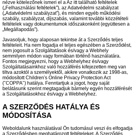
nézve kötelezőnek ismeri el a Az itt található feltételek
(„Felhasználási feltételek”), az Adatvédelmi szabályzat
(„Adatvédelmi szabályzat”), és minden egyéb működési
szabály, szabályzat, díjszabás, valamint további közzétételi
feltételek vagy dokumentumok időszakonként (együttesen a
„Megállapodás”).
Javasoljuk, hogy alaposan tekintse át a Szerződés teljes
feltételeit. Ha nem fogadja el teljes egészében a Szerződést,
nem jogosult a Szolgáltatások és/vagy a Webhely
semmilyen módon vagy formában történő használatára.
Fontos megjegyezni, hogy a Webhelyhez és/vagy
Szolgáltatásainkhoz való hozzáférés kifejezetten meg van
tiltva azoktól a személyektől, akikre vonatkozik az 1998-as,
módosított Children's Online Privacy Protection Act
("COPPA") hatálya. Fenntartjuk a jogot, hogy saját
belátásunk szerint megtagadjuk bármely egyén hozzáférését
a Szolgáltatásokhoz és/vagy a Webhelyhez.
A SZERZŐDÉS HATÁLYA ÉS
MÓDOSÍTÁSA
Weboldalunk használatával Ön tudomásul veszi és elfogadja
a Szerződésben meghatározott feltételeket. A Szerződés