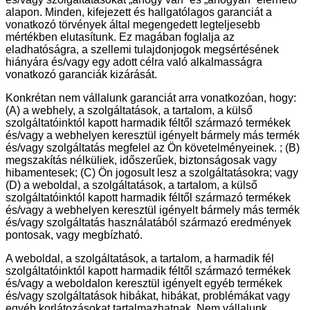
alapon. Minden, kifejezett és hallgatólagos garanciát a
vonatkozó törvények által megengedett legteljesebb
mértékben elutasítunk. Ez magában foglalja az
eladhatóságra, a szellemi tulajdonjogok megsértésének
hiányára és/vagy egy adott célra való alkalmasságra
vonatkozó garanciák kizárását.
Konkrétan nem vállalunk garanciát arra vonatkozóan, hogy:
(A) a webhely, a szolgáltatások, a tartalom, a külső
szolgáltatóinktól kapott harmadik féltől származó termékek
és/vagy a webhelyen keresztül igényelt bármely más termék
és/vagy szolgáltatás megfelel az Ön követelményeinek. ; (B)
megszakítás nélküliek, időszerűek, biztonságosak vagy
hibamentesek; (C) Ön jogosult lesz a szolgáltatásokra; vagy
(D) a weboldal, a szolgáltatások, a tartalom, a külső
szolgáltatóinktól kapott harmadik féltől származó termékek
és/vagy a webhelyen keresztül igényelt bármely más termék
és/vagy szolgáltatás használatából származó eredmények
pontosak, vagy megbízható.
A weboldal, a szolgáltatások, a tartalom, a harmadik fél
szolgáltatóinktól kapott harmadik féltől származó termékek
és/vagy a weboldalon keresztül igényelt egyéb termékek
és/vagy szolgáltatások hibákat, hibákat, problémákat vagy
egyéb korlátozásokat tartalmazhatnak. Nem vállalunk